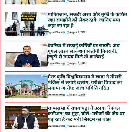
|
Jagrut Bharat
August 8, 2026
पाकिस्तान, सऊदी अरब और तुर्की के कथित
रक्षा समझौते को लेकर दावे, जानिए क्या
कहा जा रहा है
|
Jagrut Bharat
August 8, 2026
देवरिया में सफाई कर्मियों पर सख्ती: अब
गूगल लाइव लोकेशन से होगी निगरानी,
ड्यूटी से गायब मिले तो कार्रवाई
|
Jagrut Bharat
August 7, 2026
मेरठ कृषि विश्वविद्यालय में छात्रा ने तीसरी
मंजिल से लगाई छलांग, परीक्षा विवाद का
लगाया आरोप; जांच समिति गठित
|
Jagrut Bharat
August 7, 2026
राज्यसभा में राघव चड्ढा ने उठाया ‘रेफरल
कमीशन’ का मुद्दा, बोले- मरीजों की जेब पर
पड़ रहा है कट मनी सिस्टम का बोझ
|
Jagrut Bharat
August 7, 2026