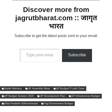
Discover more from
jagrutbharat.com :: जागृत
भारत
Subscribe to get the latest posts sent to your email.
Type your email…
Subscribe
Satish Mahana
UP Assembly News
UP Budget 9 Lakh Crore
UP Budget Session 2026
UP Development Plan
UP Infrastructure Budget
Uttar Pradesh Vidhanmandal
Yogi Government Budget