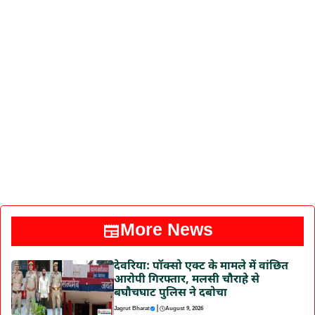
More News
देवरिया: पॉक्सो एक्ट के मामले में वांछित
आरोपी गिरफ्तार, मलसी चौराहे से
बघौचघाट पुलिस ने दबोचा
|
Jagrut Bharat
August 9, 2026