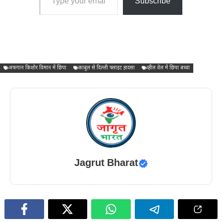
Subscribe
अफगान किशोर विमान में छिपा
काबुल से दिल्ली फ्लाइट हादसा
व्हील वेल में छिपा बच्चा
Jagrut Bharat