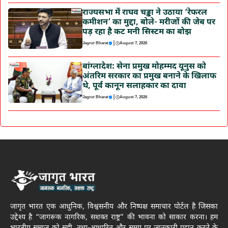
राज्यसभा में राघव चड्ढा ने उठाया ‘रेफरल
कमीशन’ का मुद्दा, बोले- मरीजों की जेब पर
पड़ रहा है कट मनी सिस्टम का बोझ
|
Jagrut Bharat
August 7, 2026
बांग्लादेश: सेना प्रमुख मोहम्मद यूनुस को
अंतरिम सरकार का प्रमुख बनाने के खिलाफ
थे, पूर्व कानून सलाहकार का दावा
|
Jagrut Bharat
August 7, 2026
जागृत भारत एक आधुनिक, विश्वसनीय और निष्पक्ष समाचार पोर्टल है जिसका
उद्देश्य है “जागरूक नागरिक, सशक्त राष्ट्र” की भावना को साकार करना। हम