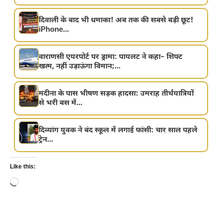
दिवाली के बाद भी धमाका! अब तक की सबसे बड़ी छूट!
iPhone...
वाराणसी एयरपोर्ट पर ड्रामा: पायलट ने कहा– शिफ्ट
खत्म, नहीं उड़ाऊंगा विमान;...
मदीना के पास भीषण सड़क हादसा: उमराह तीर्थयात्रियों
से भरी बस में...
दिव्यांग युवक ने बंद स्कूल में लगाई फांसी: चार साल पहले
ट्रेन...
Like this:
Loading…