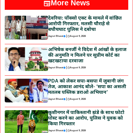
More News
देवरिया: पॉक्सो एक्ट के मामले में वांछित
आरोपी गिरफ्तार, मलसी चौराहे से
बघौचघाट पुलिस ने दबोचा
|
Jagrut Bharat
August 9, 2026
अभिषेक बनर्जी ने विदेश में आंखों के इलाज
की अनुमति न मिलने पर सुप्रीम कोर्ट का
खटखटाया दरवाजा
|
Jagrut Bharat
August 9, 2026
PDA को लेकर सपा-बसपा में जुबानी जंग
तेज, आकाश आनंद बोले- ‘सपा का असली
मतलब पब्लिक डराओ अभियान’
|
Jagrut Bharat
August 9, 2026
कुशीनगर में पाकिस्तानी झंडे के साथ फोटो
पोस्ट करने का आरोप, पुलिस ने युवक को
किया गिरफ्तार
|
Jagrut Bharat
August 9, 2026