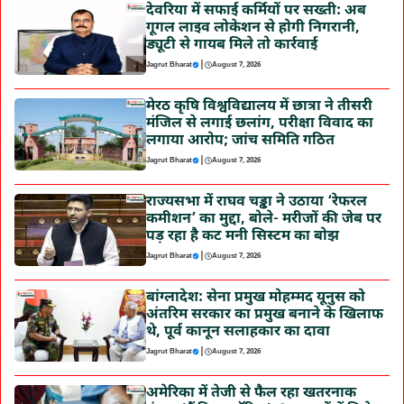
देवरिया में सफाई कर्मियों पर सख्ती: अब
गूगल लाइव लोकेशन से होगी निगरानी,
ड्यूटी से गायब मिले तो कार्रवाई
|
Jagrut Bharat
August 7, 2026
मेरठ कृषि विश्वविद्यालय में छात्रा ने तीसरी
मंजिल से लगाई छलांग, परीक्षा विवाद का
लगाया आरोप; जांच समिति गठित
|
Jagrut Bharat
August 7, 2026
राज्यसभा में राघव चड्ढा ने उठाया ‘रेफरल
कमीशन’ का मुद्दा, बोले- मरीजों की जेब पर
पड़ रहा है कट मनी सिस्टम का बोझ
|
Jagrut Bharat
August 7, 2026
बांग्लादेश: सेना प्रमुख मोहम्मद यूनुस को
अंतरिम सरकार का प्रमुख बनाने के खिलाफ
थे, पूर्व कानून सलाहकार का दावा
|
Jagrut Bharat
August 7, 2026
अमेरिका में तेजी से फैल रहा खतरनाक