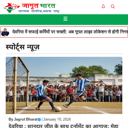
Skip
Me
to
☰
content
देवरिया में सफाई कर्मियों पर सख्ती: अब गूगल लाइव लोकेशन से होगी निगरान
स्पोर्ट्स न्यूज़
By
Jagrut Bharat
|
January 10, 2026
देवरिया : शानदार जीत के साथ टूर्नामेंट का आगाज: मेहा