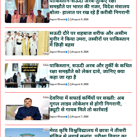
पाकिस्तान-सऊदी अरब-तुर्किए रक्षा
समझौते पर भारत की नजर, विदेश मंत्रालय
बोला- हालात पर रख रहे हैं करीबी निगरानी
|
Jagrut Bharat
August 8, 2026
सऊदी दौरे पर शहबाज शरीफ और असीम
मुनीर ने किया उमरा, तस्वीरों पर पाकिस्तान
में छिड़ी बहस
|
Jagrut Bharat
August 8, 2026
पाकिस्तान, सऊदी अरब और तुर्की के कथित
रक्षा समझौते को लेकर दावे, जानिए क्या
कहा जा रहा है
|
Jagrut Bharat
August 8, 2026
देवरिया में सफाई कर्मियों पर सख्ती: अब
गूगल लाइव लोकेशन से होगी निगरानी,
ड्यूटी से गायब मिले तो कार्रवाई
|
Jagrut Bharat
August 7, 2026
मेरठ कृषि विश्वविद्यालय में छात्रा ने तीसरी
मंजिल से लगाई छलांग, परीक्षा विवाद का