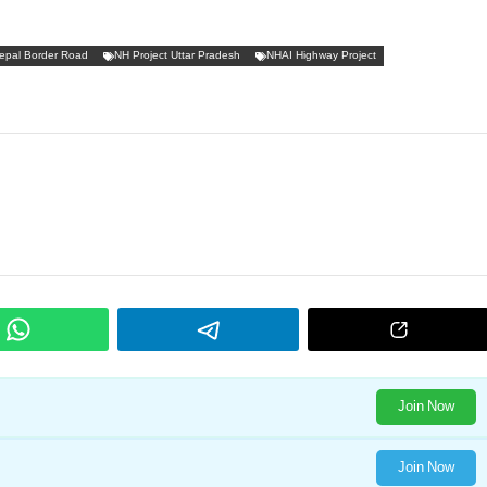
epal Border Road
NH Project Uttar Pradesh
NHAI Highway Project
Join Now
Join Now