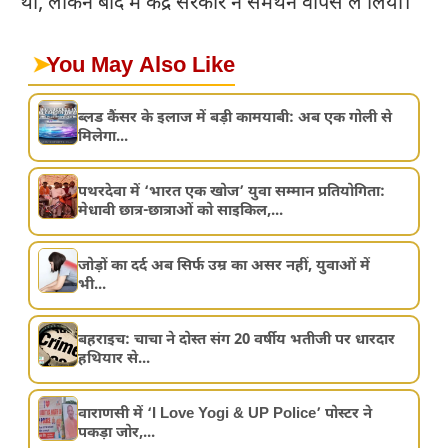
थी, लेकिन बाद में केंद्र सरकार ने समर्थन वापस ले लिया।”
➤
You May Also Like
ब्लड कैंसर के इलाज में बड़ी कामयाबी: अब एक गोली से
मिलेगा...
पथरदेवा में ‘भारत एक खोज’ युवा सम्मान प्रतियोगिता:
मेधावी छात्र-छात्राओं को साइकिल,...
जोड़ों का दर्द अब सिर्फ उम्र का असर नहीं, युवाओं में
भी...
बहराइच: चाचा ने दोस्त संग 20 वर्षीय भतीजी पर धारदार
हथियार से...
वाराणसी में ‘I Love Yogi & UP Police’ पोस्टर ने
पकड़ा जोर,...