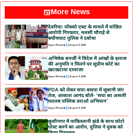
More News
देवरिया: पॉक्सो एक्ट के मामले में वांछित
आरोपी गिरफ्तार, मलसी चौराहे से
बघौचघाट पुलिस ने दबोचा
|
Jagrut Bharat
August 9, 2026
अभिषेक बनर्जी ने विदेश में आंखों के इलाज
की अनुमति न मिलने पर सुप्रीम कोर्ट का
खटखटाया दरवाजा
|
Jagrut Bharat
August 9, 2026
PDA को लेकर सपा-बसपा में जुबानी जंग
तेज, आकाश आनंद बोले- ‘सपा का असली
मतलब पब्लिक डराओ अभियान’
|
Jagrut Bharat
August 9, 2026
कुशीनगर में पाकिस्तानी झंडे के साथ फोटो
पोस्ट करने का आरोप, पुलिस ने युवक को