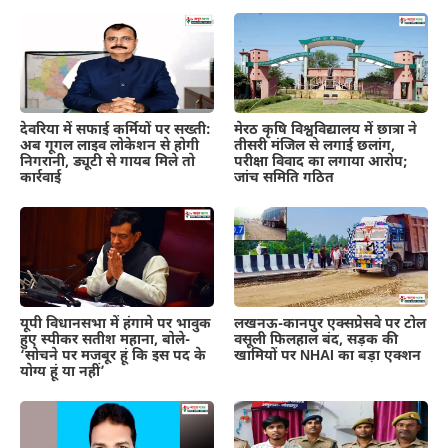
देवरिया में सफाई कर्मियों पर सख्ती:
मेरठ कृषि विश्वविद्यालय में छात्रा ने
अब गूगल लाइव लोकेशन से होगी
तीसरी मंजिल से लगाई छलांग,
निगरानी, ड्यूटी से गायब मिले तो
परीक्षा विवाद का लगाया आरोप;
कार्रवाई
जांच समिति गठित
यूपी विधानसभा में हंगामे पर भावुक
लखनऊ-कानपुर एक्सप्रेसवे पर टोल
हुए स्पीकर सतीश महाना, बोले-
वसूली फिलहाल बंद, सड़क की
‘सोचने पर मजबूर हूं कि इस पद के
खामियों पर NHAI का बड़ा एक्शन
योग्य हूं या नहीं’