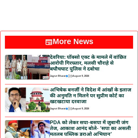
More News
देवरिया: पॉक्सो एक्ट के मामले में वांछित
आरोपी गिरफ्तार, मलसी चौराहे से
बघौचघाट पुलिस ने दबोचा
|
Jagrut Bharat
August 9, 2026
अभिषेक बनर्जी ने विदेश में आंखों के इलाज
की अनुमति न मिलने पर सुप्रीम कोर्ट का
खटखटाया दरवाजा
|
Jagrut Bharat
August 9, 2026
PDA को लेकर सपा-बसपा में जुबानी जंग
तेज, आकाश आनंद बोले- ‘सपा का असली
मतलब पब्लिक डराओ अभियान’