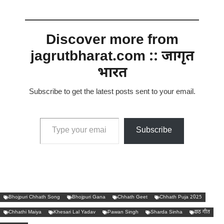
Discover more from
jagrutbharat.com :: जागृत
भारत
Subscribe to get the latest posts sent to your email.
Type your email…
Subscribe
Bhojpuri Chhath Song
Bhojpuri Gana
Chhath Geet
Chhath Puja 2025
Chhathi Maiya
Khesari Lal Yadav
Pawan Singh
Sharda Sinha
छठ गीत