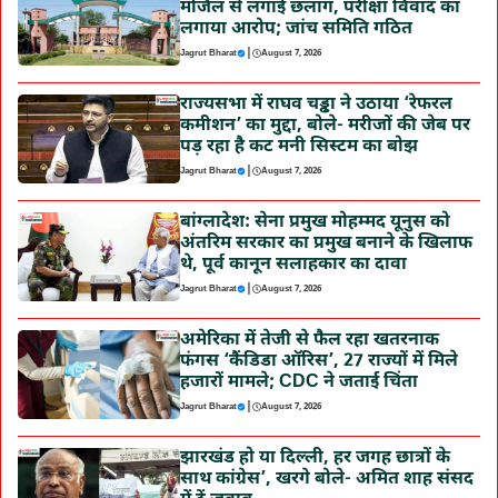
मंजिल से लगाई छलांग, परीक्षा विवाद का
लगाया आरोप; जांच समिति गठित
|
Jagrut Bharat
August 7, 2026
राज्यसभा में राघव चड्ढा ने उठाया ‘रेफरल
कमीशन’ का मुद्दा, बोले- मरीजों की जेब पर
पड़ रहा है कट मनी सिस्टम का बोझ
|
Jagrut Bharat
August 7, 2026
बांग्लादेश: सेना प्रमुख मोहम्मद यूनुस को
अंतरिम सरकार का प्रमुख बनाने के खिलाफ
थे, पूर्व कानून सलाहकार का दावा
|
Jagrut Bharat
August 7, 2026
अमेरिका में तेजी से फैल रहा खतरनाक
फंगस ‘कैंडिडा ऑरिस’, 27 राज्यों में मिले
हजारों मामले; CDC ने जताई चिंता
|
Jagrut Bharat
August 7, 2026
झारखंड हो या दिल्ली, हर जगह छात्रों के
साथ कांग्रेस’, खरगे बोले- अमित शाह संसद