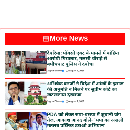
More News
देवरिया: पॉक्सो एक्ट के मामले में वांछित
आरोपी गिरफ्तार, मलसी चौराहे से
बघौचघाट पुलिस ने दबोचा
|
Jagrut Bharat
August 9, 2026
अभिषेक बनर्जी ने विदेश में आंखों के इलाज
की अनुमति न मिलने पर सुप्रीम कोर्ट का
खटखटाया दरवाजा
|
Jagrut Bharat
August 9, 2026
PDA को लेकर सपा-बसपा में जुबानी जंग
तेज, आकाश आनंद बोले- ‘सपा का असली
मतलब पब्लिक डराओ अभियान’