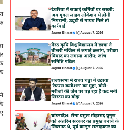
देवरिया में सफाई कर्मियों पर सख्ती:
हत
अब गूगल लाइव लोकेशन से होगी
निगरानी, ड्यूटी से गायब मिले तो
िक
कार्रवाई
Jagrut Bharat
|
August 7, 2026
मेरठ कृषि विश्वविद्यालय में छात्रा ने
हा
तीसरी मंजिल से लगाई छलांग, परीक्षा
और
विवाद का लगाया आरोप; जांच
समिति गठित
िक
Jagrut Bharat
|
August 7, 2026
एक
राज्यसभा में राघव चड्ढा ने उठाया
‘रेफरल कमीशन’ का मुद्दा, बोले-
मरीजों की जेब पर पड़ रहा है कट मनी
ने
सिस्टम का बोझ
के
Jagrut Bharat
|
August 7, 2026
ुए
बांग्लादेश: सेना प्रमुख मोहम्मद यूनुस
को अंतरिम सरकार का प्रमुख बनाने के
खिलाफ थे, पूर्व कानून सलाहकार का