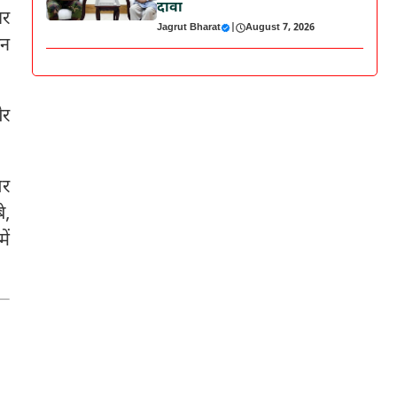
दावा
ार
Jagrut Bharat
|
August 7, 2026
ान
और
सर
े,
ें