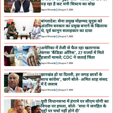
पड़ रहा है कट मनी सिस्टम का बोझ
|
Jagrut Bharat
August 7, 2026
बांग्लादेश: सेना प्रमुख मोहम्मद यूनुस को
अंतरिम सरकार का प्रमुख बनाने के खिलाफ
थे, पूर्व कानून सलाहकार का दावा
|
Jagrut Bharat
August 7, 2026
अमेरिका में तेजी से फैल रहा खतरनाक
फंगस ‘कैंडिडा ऑरिस’, 27 राज्यों में मिले
हजारों मामले; CDC ने जताई चिंता
|
Jagrut Bharat
August 7, 2026
झारखंड हो या दिल्ली, हर जगह छात्रों के
साथ कांग्रेस’, खरगे बोले- अमित शाह संसद
में दें जवाब
|
Jagrut Bharat
August 7, 2026
यूपी विधानसभा में हंगामे पर सीएम योगी का
विपक्ष पर हमला, बोले- ‘सपा ने जनहित के
मुद्दों पर चर्चा नहीं होने दी’