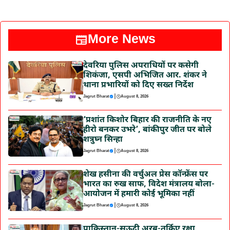
More News
देवरिया पुलिस अपराधियों पर कसेगी
शिकंजा, एसपी अभिजित आर. शंकर ने
थाना प्रभारियों को दिए सख्त निर्देश
|
Jagrut Bharat
August 8, 2026
‘प्रशांत किशोर बिहार की राजनीति के नए
हीरो बनकर उभरे’, बांकीपुर जीत पर बोले
शत्रुघ्न सिन्हा
|
Jagrut Bharat
August 8, 2026
शेख हसीना की वर्चुअल प्रेस कॉन्फ्रेंस पर
भारत का रुख साफ, विदेश मंत्रालय बोला-
आयोजन में हमारी कोई भूमिका नहीं
|
Jagrut Bharat
August 8, 2026
पाकिस्तान-सऊदी अरब-तुर्किए रक्षा