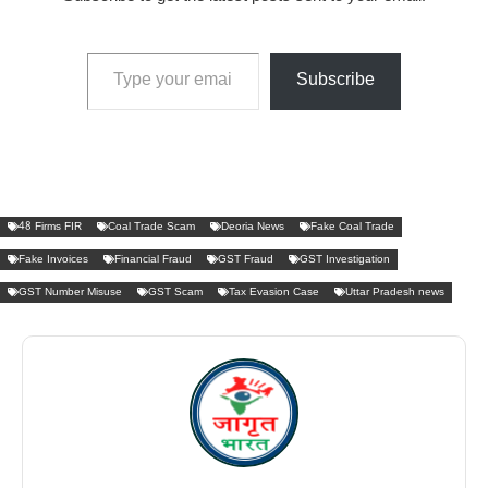
Type your email…
Subscribe
48 Firms FIR
Coal Trade Scam
Deoria News
Fake Coal Trade
Fake Invoices
Financial Fraud
GST Fraud
GST Investigation
GST Number Misuse
GST Scam
Tax Evasion Case
Uttar Pradesh news