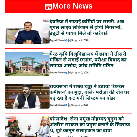
More News
देवरिया में सफाई कर्मियों पर सख्ती: अब
गूगल लाइव लोकेशन से होगी निगरानी,
ड्यूटी से गायब मिले तो कार्रवाई
|
Jagrut Bharat
August 7, 2026
मेरठ कृषि विश्वविद्यालय में छात्रा ने तीसरी
मंजिल से लगाई छलांग, परीक्षा विवाद का
लगाया आरोप; जांच समिति गठित
|
Jagrut Bharat
August 7, 2026
राज्यसभा में राघव चड्ढा ने उठाया ‘रेफरल
कमीशन’ का मुद्दा, बोले- मरीजों की जेब पर
पड़ रहा है कट मनी सिस्टम का बोझ
|
Jagrut Bharat
August 7, 2026
बांग्लादेश: सेना प्रमुख मोहम्मद यूनुस को
अंतरिम सरकार का प्रमुख बनाने के खिलाफ
थे, पूर्व कानून सलाहकार का दावा