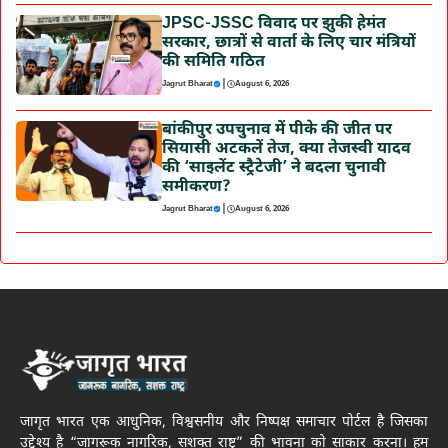
JPSC-JSSC विवाद पर झुकी हेमंत
सरकार, छात्रों से वार्ता के लिए चार मंत्रियों
की समिति गठित
|
Jagrut Bharat
August 6, 2026
बांकीपुर उपचुनाव में पीके की जीत पर
सियासी अटकलें तेज, क्या तेजस्वी यादव
की ‘साइलेंट स्ट्रैटेजी’ ने बदला चुनावी
समीकरण?
|
Jagrut Bharat
August 6, 2026
जागृत भारत एक आधुनिक, विश्वसनीय और निष्पक्ष समाचार पोर्टल है जिसका
उद्देश्य है “जागरूक नागरिक, सशक्त राष्ट्र” की भावना को साकार करना। हम