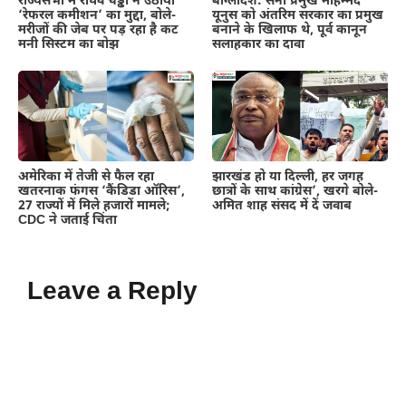
राज्यसभा में राघव चड्ढा ने उठाया
बांग्लादेश: सेना प्रमुख मोहम्मद
‘रेफरल कमीशन’ का मुद्दा, बोले-
यूनुस को अंतरिम सरकार का प्रमुख
मरीजों की जेब पर पड़ रहा है कट
बनाने के खिलाफ थे, पूर्व कानून
मनी सिस्टम का बोझ
सलाहकार का दावा
अमेरिका में तेजी से फैल रहा
झारखंड हो या दिल्ली, हर जगह
खतरनाक फंगस ‘कैंडिडा ऑरिस’,
छात्रों के साथ कांग्रेस’, खरगे बोले-
27 राज्यों में मिले हजारों मामले;
अमित शाह संसद में दें जवाब
CDC ने जताई चिंता
Leave a Reply