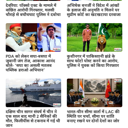
देवरिया: पॉक्सो एक्ट के मामले में
अभिषेक बनर्जी ने विदेश में आंखों
वांछित आरोपी गिरफ्तार, मलसी
के इलाज की अनुमति न मिलने पर
चौराहे से बघौचघाट पुलिस ने दबोचा
सुप्रीम कोर्ट का खटखटाया दरवाजा
PDA को लेकर सपा-बसपा में
कुशीनगर में पाकिस्तानी झंडे के
जुबानी जंग तेज, आकाश आनंद
साथ फोटो पोस्ट करने का आरोप,
बोले- ‘सपा का असली मतलब
पुलिस ने युवक को किया गिरफ्तार
पब्लिक डराओ अभियान’
दक्षिण चीन सागर संघर्ष में चीन ने
भारत-चीन सीमा वार्ता में LAC की
एक साल बाद मानी 2 सैनिकों की
स्थिति पर चर्चा, सीमा पर शांति
मौत, फिलीपींस से टकराव में गई थी
बनाए रखने पर दोनों देशों का जोर
जान