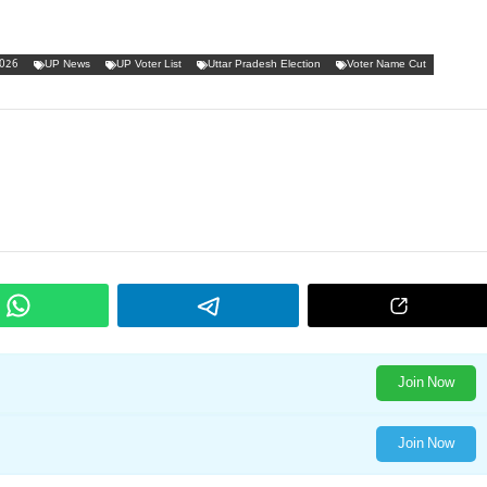
2026
UP News
UP Voter List
Uttar Pradesh Election
Voter Name Cut
Join Now
Join Now