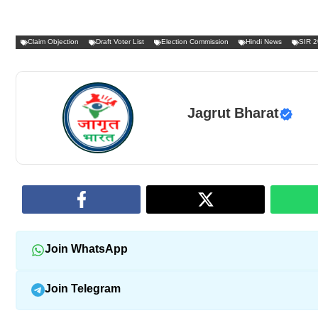
Claim Objection
Draft Voter List
Election Commission
Hindi News
SIR 
Jagrut Bharat
Join WhatsApp
Join Telegram