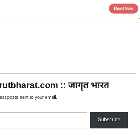
Read Now
utbharat.com :: जागृत भारत
test posts sent to your email.
Subscribe