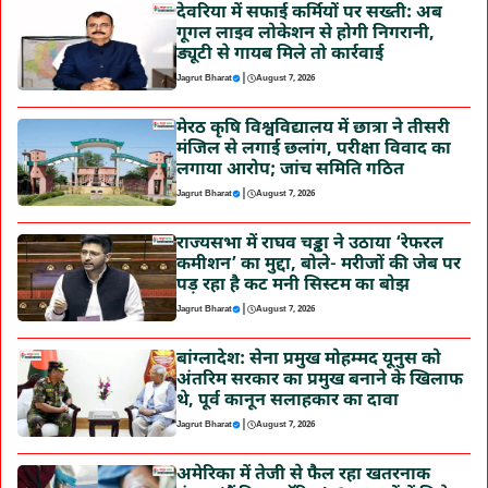
देवरिया में सफाई कर्मियों पर सख्ती: अब
गूगल लाइव लोकेशन से होगी निगरानी,
ड्यूटी से गायब मिले तो कार्रवाई
|
Jagrut Bharat
August 7, 2026
मेरठ कृषि विश्वविद्यालय में छात्रा ने तीसरी
मंजिल से लगाई छलांग, परीक्षा विवाद का
लगाया आरोप; जांच समिति गठित
|
Jagrut Bharat
August 7, 2026
राज्यसभा में राघव चड्ढा ने उठाया ‘रेफरल
कमीशन’ का मुद्दा, बोले- मरीजों की जेब पर
पड़ रहा है कट मनी सिस्टम का बोझ
|
Jagrut Bharat
August 7, 2026
बांग्लादेश: सेना प्रमुख मोहम्मद यूनुस को
अंतरिम सरकार का प्रमुख बनाने के खिलाफ
थे, पूर्व कानून सलाहकार का दावा
|
Jagrut Bharat
August 7, 2026
अमेरिका में तेजी से फैल रहा खतरनाक