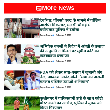
More News
देवरिया: पॉक्सो एक्ट के मामले में वांछित
आरोपी गिरफ्तार, मलसी चौराहे से
बघौचघाट पुलिस ने दबोचा
|
Jagrut Bharat
August 9, 2026
अभिषेक बनर्जी ने विदेश में आंखों के इलाज
की अनुमति न मिलने पर सुप्रीम कोर्ट का
खटखटाया दरवाजा
|
Jagrut Bharat
August 9, 2026
PDA को लेकर सपा-बसपा में जुबानी जंग
तेज, आकाश आनंद बोले- ‘सपा का असली
मतलब पब्लिक डराओ अभियान’
|
Jagrut Bharat
August 9, 2026
कुशीनगर में पाकिस्तानी झंडे के साथ फोटो
पोस्ट करने का आरोप, पुलिस ने युवक को
किया गिरफ्तार