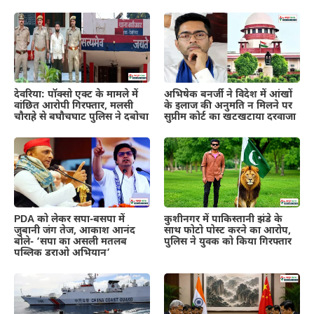
देवरिया: पॉक्सो एक्ट के मामले में
अभिषेक बनर्जी ने विदेश में आंखों
वांछित आरोपी गिरफ्तार, मलसी
के इलाज की अनुमति न मिलने पर
चौराहे से बघौचघाट पुलिस ने दबोचा
सुप्रीम कोर्ट का खटखटाया दरवाजा
PDA को लेकर सपा-बसपा में
कुशीनगर में पाकिस्तानी झंडे के
जुबानी जंग तेज, आकाश आनंद
साथ फोटो पोस्ट करने का आरोप,
बोले- ‘सपा का असली मतलब
पुलिस ने युवक को किया गिरफ्तार
पब्लिक डराओ अभियान’