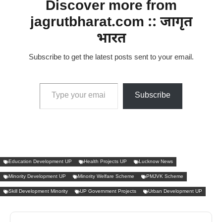
Discover more from
jagrutbharat.com :: जागृत
भारत
Subscribe to get the latest posts sent to your email.
Type your email…
Subscribe
Education Development UP
Health Projects UP
Lucknow News
Minority Development UP
Minority Welfare Scheme
PMJVK Scheme
Skill Development Minority
UP Government Projects
Urban Development UP