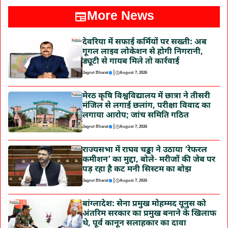
More News
देवरिया में सफाई कर्मियों पर सख्ती: अब
गूगल लाइव लोकेशन से होगी निगरानी,
ड्यूटी से गायब मिले तो कार्रवाई
|
Jagrut Bharat
August 7, 2026
मेरठ कृषि विश्वविद्यालय में छात्रा ने तीसरी
मंजिल से लगाई छलांग, परीक्षा विवाद का
लगाया आरोप; जांच समिति गठित
|
Jagrut Bharat
August 7, 2026
राज्यसभा में राघव चड्ढा ने उठाया ‘रेफरल
कमीशन’ का मुद्दा, बोले- मरीजों की जेब पर
पड़ रहा है कट मनी सिस्टम का बोझ
|
Jagrut Bharat
August 7, 2026
बांग्लादेश: सेना प्रमुख मोहम्मद यूनुस को
अंतरिम सरकार का प्रमुख बनाने के खिलाफ
थे, पूर्व कानून सलाहकार का दावा