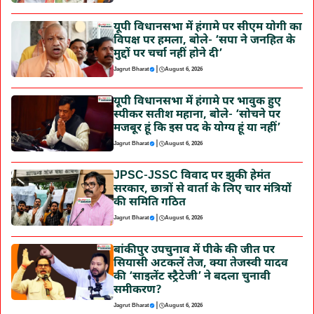
यूपी विधानसभा में हंगामे पर सीएम योगी का
विपक्ष पर हमला, बोले- ‘सपा ने जनहित के
मुद्दों पर चर्चा नहीं होने दी’
|
Jagrut Bharat
August 6, 2026
यूपी विधानसभा में हंगामे पर भावुक हुए
स्पीकर सतीश महाना, बोले- ‘सोचने पर
मजबूर हूं कि इस पद के योग्य हूं या नहीं’
|
Jagrut Bharat
August 6, 2026
JPSC-JSSC विवाद पर झुकी हेमंत
सरकार, छात्रों से वार्ता के लिए चार मंत्रियों
की समिति गठित
|
Jagrut Bharat
August 6, 2026
बांकीपुर उपचुनाव में पीके की जीत पर
सियासी अटकलें तेज, क्या तेजस्वी यादव
की ‘साइलेंट स्ट्रैटेजी’ ने बदला चुनावी
समीकरण?
|
Jagrut Bharat
August 6, 2026