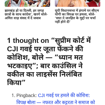
झारखंड हो या दिल्ली, हर जगह
यूपी विधानसभा में हंगामे पर सीएम
छात्रों के साथ कांग्रेस’, खरगे बोले-
योगी का विपक्ष पर हमला, बोले-
अमित शाह संसद में दें जवाब
‘सपा ने जनहित के मुद्दों पर चर्चा
नहीं होने दी’
1 thought on “सुप्रीम कोर्ट में
CJI गवई पर जूता फेंकने की
कोशिश, बोले — “ध्यान मत
भटकाइए”; बार काउंसिल ने
वकील का लाइसेंस निलंबित
किया”
Pingback:
CJI गवई पर हमले की कोशिश:
विपक्ष बोला — नफरत और कट्टरता ने समाज को