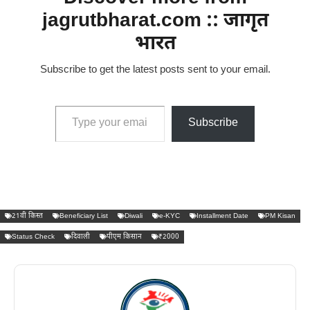
jagrutbharat.com :: जागृत
भारत
Subscribe to get the latest posts sent to your email.
Type your email…
Subscribe
21वीं किस्त
Beneficiary List
Diwali
e-KYC
Installment Date
PM Kisan
Status Check
दिवाली
पीएम किसान
₹2000