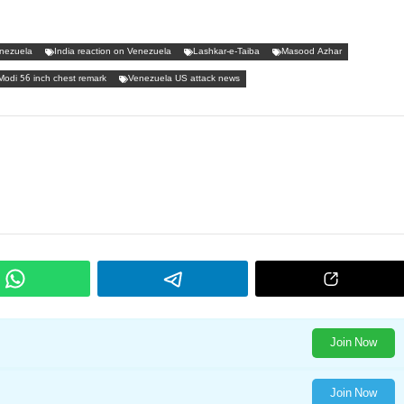
nezuela
India reaction on Venezuela
Lashkar-e-Taiba
Masood Azhar
odi 56 inch chest remark
Venezuela US attack news
Join Now
Join Now