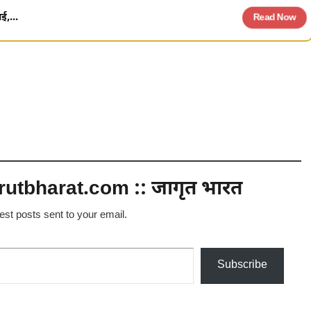
ई,...
Read Now
utbharat.com :: जागृत भारत
test posts sent to your email.
Subscribe