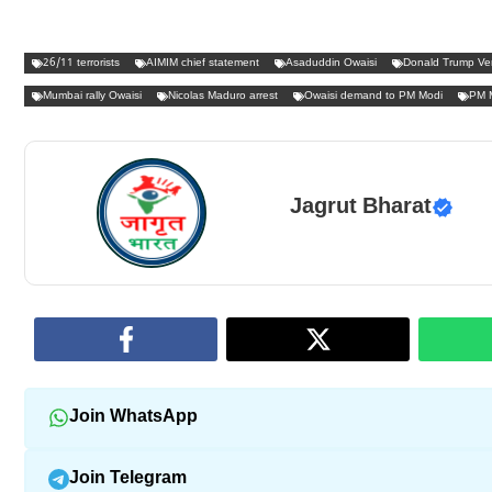
26/11 terrorists
AIMIM chief statement
Asaduddin Owaisi
Donald Trump Ve
Mumbai rally Owaisi
Nicolas Maduro arrest
Owaisi demand to PM Modi
PM M
Jagrut Bharat
Join WhatsApp
Join Telegram