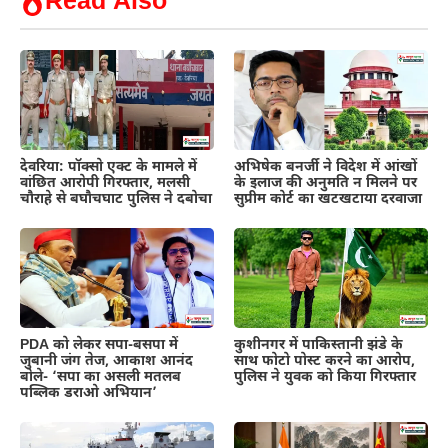
Read Also
देवरिया: पॉक्सो एक्ट के मामले में
अभिषेक बनर्जी ने विदेश में आंखों
वांछित आरोपी गिरफ्तार, मलसी
के इलाज की अनुमति न मिलने पर
चौराहे से बघौचघाट पुलिस ने दबोचा
सुप्रीम कोर्ट का खटखटाया दरवाजा
PDA को लेकर सपा-बसपा में
कुशीनगर में पाकिस्तानी झंडे के
जुबानी जंग तेज, आकाश आनंद
साथ फोटो पोस्ट करने का आरोप,
बोले- ‘सपा का असली मतलब
पुलिस ने युवक को किया गिरफ्तार
पब्लिक डराओ अभियान’