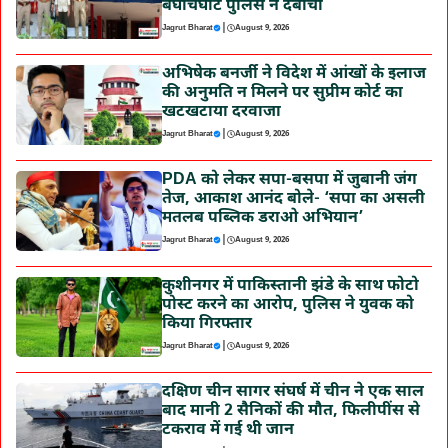
बघौचघाट पुलिस ने दबोचा
|
Jagrut Bharat
August 9, 2026
अभिषेक बनर्जी ने विदेश में आंखों के इलाज
की अनुमति न मिलने पर सुप्रीम कोर्ट का
खटखटाया दरवाजा
|
Jagrut Bharat
August 9, 2026
PDA को लेकर सपा-बसपा में जुबानी जंग
तेज, आकाश आनंद बोले- ‘सपा का असली
मतलब पब्लिक डराओ अभियान’
|
Jagrut Bharat
August 9, 2026
कुशीनगर में पाकिस्तानी झंडे के साथ फोटो
पोस्ट करने का आरोप, पुलिस ने युवक को
किया गिरफ्तार
|
Jagrut Bharat
August 9, 2026
दक्षिण चीन सागर संघर्ष में चीन ने एक साल
बाद मानी 2 सैनिकों की मौत, फिलीपींस से
टकराव में गई थी जान