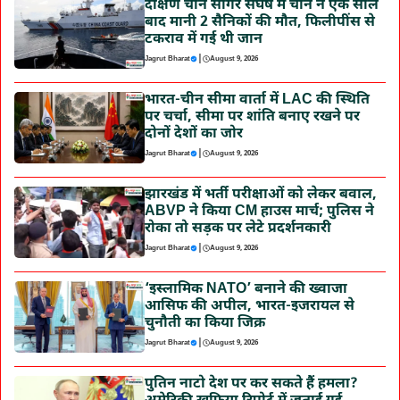
दक्षिण चीन सागर संघर्ष में चीन ने एक साल
बाद मानी 2 सैनिकों की मौत, फिलीपींस से
टकराव में गई थी जान
|
Jagrut Bharat
August 9, 2026
भारत-चीन सीमा वार्ता में LAC की स्थिति
पर चर्चा, सीमा पर शांति बनाए रखने पर
दोनों देशों का जोर
|
Jagrut Bharat
August 9, 2026
झारखंड में भर्ती परीक्षाओं को लेकर बवाल,
ABVP ने किया CM हाउस मार्च; पुलिस ने
रोका तो सड़क पर लेटे प्रदर्शनकारी
|
Jagrut Bharat
August 9, 2026
‘इस्लामिक NATO’ बनाने की ख्वाजा
आसिफ की अपील, भारत-इजरायल से
चुनौती का किया जिक्र
|
Jagrut Bharat
August 9, 2026
पुतिन नाटो देश पर कर सकते हैं हमला?