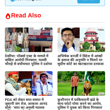
Read Also
देवरिया: पॉक्सो एक्ट के मामले में
अभिषेक बनर्जी ने विदेश में आंखों
वांछित आरोपी गिरफ्तार, मलसी
के इलाज की अनुमति न मिलने पर
चौराहे से बघौचघाट पुलिस ने दबोचा
सुप्रीम कोर्ट का खटखटाया दरवाजा
PDA को लेकर सपा-बसपा में
कुशीनगर में पाकिस्तानी झंडे के
जुबानी जंग तेज, आकाश आनंद
साथ फोटो पोस्ट करने का आरोप,
बोले- ‘सपा का असली मतलब
पुलिस ने युवक को किया गिरफ्तार