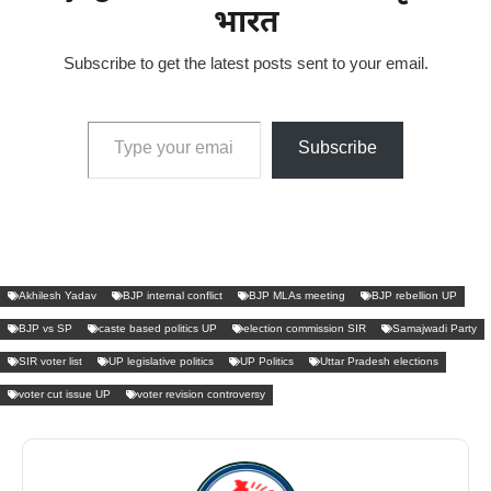
भारत
Subscribe to get the latest posts sent to your email.
Type your email…
Subscribe
Akhilesh Yadav
BJP internal conflict
BJP MLAs meeting
BJP rebellion UP
BJP vs SP
caste based politics UP
election commission SIR
Samajwadi Party
SIR voter list
UP legislative politics
UP Politics
Uttar Pradesh elections
voter cut issue UP
voter revision controversy