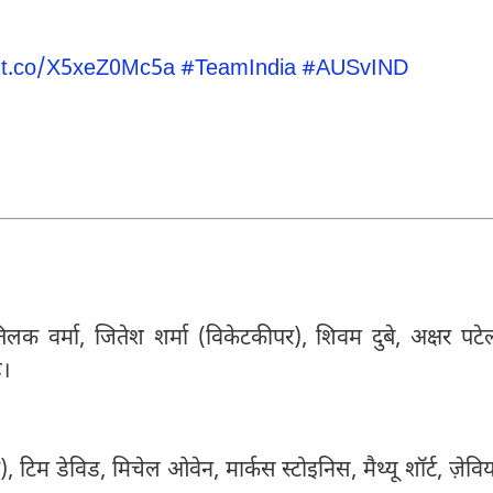
//t.co/X5xeZ0Mc5a
#TeamIndia
#AUSvIND
िलक वर्मा, जितेश शर्मा (विकेटकीपर), शिवम दुबे, अक्षर पटे
ह।
, टिम डेविड, मिचेल ओवेन, मार्कस स्टोइनिस, मैथ्यू शॉर्ट, ज़ेवि