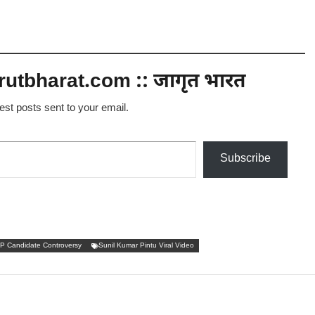
utbharat.com :: जागृत भारत
test posts sent to your email.
Subscribe
P Candidate Controversy
Sunil Kumar Pintu Viral Video