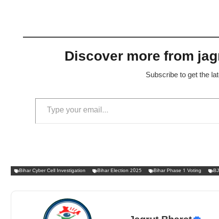
Discover more from jagr
Subscribe to get the la
Type your email…
Bihar Cyber Cell Investigation
Bihar Election 2025
Bihar Phase 1 Voting
BJ