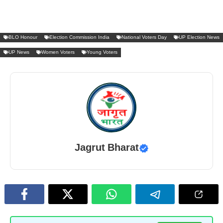
BLO Honour
Election Commission India
National Voters Day
UP Election News
UP News
Women Voters
Young Voters
Jagrut Bharat