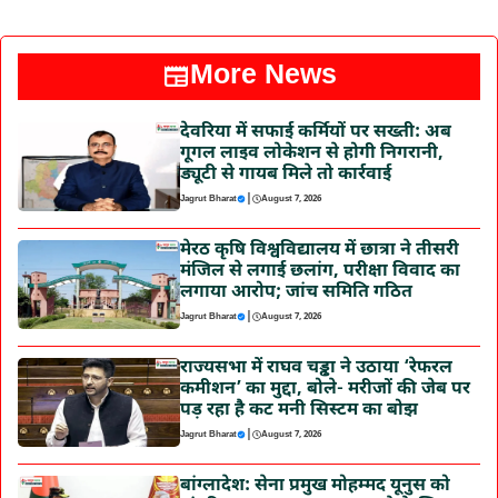
More News
देवरिया में सफाई कर्मियों पर सख्ती: अब
गूगल लाइव लोकेशन से होगी निगरानी,
ड्यूटी से गायब मिले तो कार्रवाई
|
Jagrut Bharat
August 7, 2026
मेरठ कृषि विश्वविद्यालय में छात्रा ने तीसरी
मंजिल से लगाई छलांग, परीक्षा विवाद का
लगाया आरोप; जांच समिति गठित
|
Jagrut Bharat
August 7, 2026
राज्यसभा में राघव चड्ढा ने उठाया ‘रेफरल
कमीशन’ का मुद्दा, बोले- मरीजों की जेब पर
पड़ रहा है कट मनी सिस्टम का बोझ
|
Jagrut Bharat
August 7, 2026
बांग्लादेश: सेना प्रमुख मोहम्मद यूनुस को