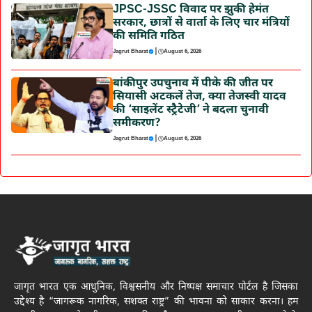
JPSC-JSSC विवाद पर झुकी हेमंत
सरकार, छात्रों से वार्ता के लिए चार मंत्रियों
की समिति गठित
|
Jagrut Bharat
August 6, 2026
बांकीपुर उपचुनाव में पीके की जीत पर
सियासी अटकलें तेज, क्या तेजस्वी यादव
की ‘साइलेंट स्ट्रैटेजी’ ने बदला चुनावी
समीकरण?
|
Jagrut Bharat
August 6, 2026
जागृत भारत एक आधुनिक, विश्वसनीय और निष्पक्ष समाचार पोर्टल है जिसका
उद्देश्य है “जागरूक नागरिक, सशक्त राष्ट्र” की भावना को साकार करना। हम