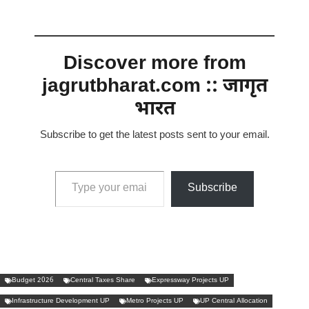
Discover more from
jagrutbharat.com :: जागृत
भारत
Subscribe to get the latest posts sent to your email.
Type your email…
Subscribe
Budget 2026
Central Taxes Share
Expressway Projects UP
Infrastructure Development UP
Metro Projects UP
UP Central Allocation