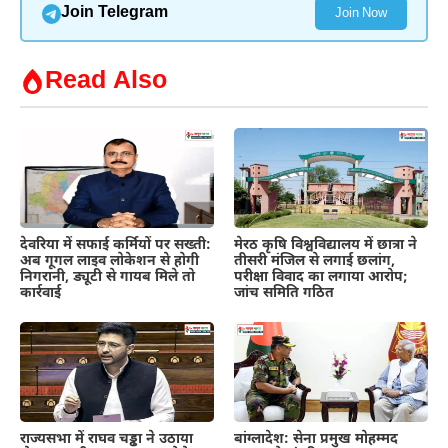
Join Telegram
Join Now
Read Also
देवरिया में सफाई कर्मियों पर सख्ती:
मेरठ कृषि विश्वविद्यालय में छात्रा ने
अब गूगल लाइव लोकेशन से होगी
तीसरी मंजिल से लगाई छलांग,
निगरानी, ड्यूटी से गायब मिले तो
परीक्षा विवाद का लगाया आरोप;
कार्रवाई
जांच समिति गठित
राज्यसभा में राघव चड्ढा ने उठाया
बांग्लादेश: सेना प्रमुख मोहम्मद