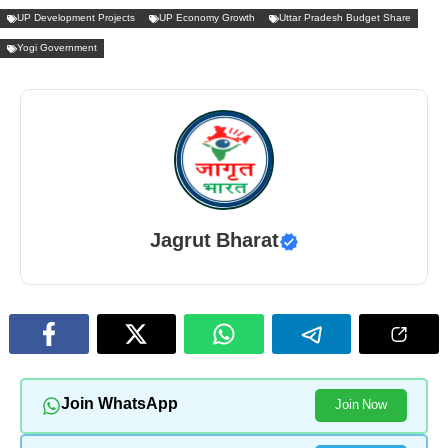
UP Development Projects
UP Economy Growth
Uttar Pradesh Budget Share
Yogi Government
Jagrut Bharat
Join WhatsApp
Join Now