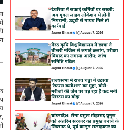
देवरिया में सफाई कर्मियों पर सख्ती:
ना
अब गूगल लाइव लोकेशन से होगी
निगरानी, ड्यूटी से गायब मिले तो
ें
कार्रवाई
ीं
Jagrut Bharat
|
August 7, 2026
ाग
मेरठ कृषि विश्वविद्यालय में छात्रा ने
तीसरी मंजिल से लगाई छलांग, परीक्षा
विवाद का लगाया आरोप; जांच
समिति गठित
Jagrut Bharat
|
August 7, 2026
राज्यसभा में राघव चड्ढा ने उठाया
‘रेफरल कमीशन’ का मुद्दा, बोले-
ाद
मरीजों की जेब पर पड़ रहा है कट मनी
सिस्टम का बोझ
ूप
Jagrut Bharat
|
August 7, 2026
िय
बांग्लादेश: सेना प्रमुख मोहम्मद यूनुस
ल,
को अंतरिम सरकार का प्रमुख बनाने के
ों
खिलाफ थे, पूर्व कानून सलाहकार का