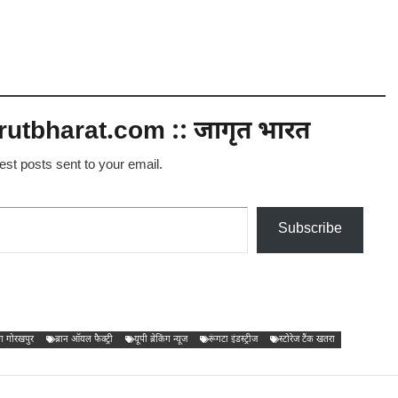
utbharat.com :: जागृत भारत
test posts sent to your email.
Subscribe
 गोरखपुर
ब्रान ऑयल फैक्ट्री
यूपी ब्रेकिंग न्यूज
रूंगटा इंडस्ट्रीज
स्टोरेज टैंक खतरा