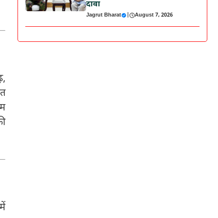
दावा
Jagrut Bharat
|
August 7, 2026
़,
ंत
कम
की
ें