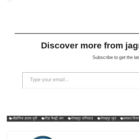
Discover more from jagr
Subscribe to get the la
Type your email…
औद्योगिक हादसा यूपी
गीडा फैक्ट्री आग
गोरखपुर अग्निकांड
गोरखपुर न्यूज
दमकल विभाग