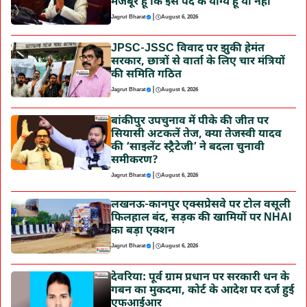
मजबूर हूं कि इस पद के योग्य हूं या नहीं’
|
Jagrut Bharat
August 6, 2026
JPSC-JSSC विवाद पर झुकी हेमंत
सरकार, छात्रों से वार्ता के लिए चार मंत्रियों
की समिति गठित
|
Jagrut Bharat
August 6, 2026
बांकीपुर उपचुनाव में पीके की जीत पर
सियासी अटकलें तेज, क्या तेजस्वी यादव
की ‘साइलेंट स्ट्रैटेजी’ ने बदला चुनावी
समीकरण?
|
Jagrut Bharat
August 6, 2026
लखनऊ-कानपुर एक्सप्रेसवे पर टोल वसूली
फिलहाल बंद, सड़क की खामियों पर NHAI
का बड़ा एक्शन
|
Jagrut Bharat
August 6, 2026
देवरिया: पूर्व ग्राम प्रधान पर सरकारी धन के
गबन का मुकदमा, कोर्ट के आदेश पर दर्ज हुई
एफआईआर