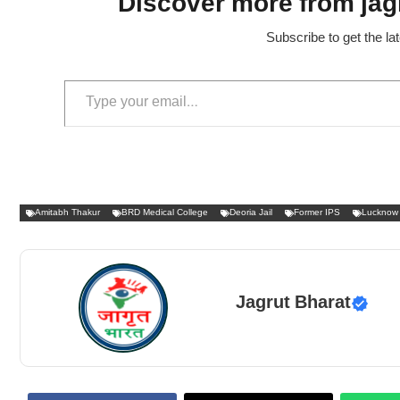
Discover more from jagr
Subscribe to get the la
Type your email…
Amitabh Thakur
BRD Medical College
Deoria Jail
Former IPS
Lucknow 
Jagrut Bharat