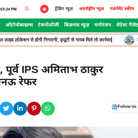
ट्रेंडिंग न्यूज़
अंतर्राष्ट्रीय न्यूज़
गवर्नमेंट स्कीम
0:03:24 PM
स
ऑटोमोबाइल्स
टेक्नोलॉजी
बिज़नस न्यूज़
मनोरंजन
लेटेस्ट गैजे
ूगल लाइव लोकेशन से होगी निगरानी, ड्यूटी से गायब मिले तो कार्रवाई
यत, पूर्व IPS अमिताभ ठाकुर
नऊ रेफर
Follow Us