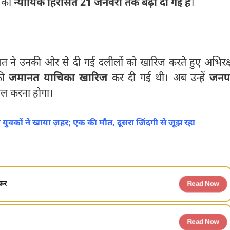
र की
न्यायिक हिरासत 21 जनवरी तक बढ़ा दी गई है
।
 ने उनकी ओर से दी गई दलीलों को खारिज करते हुए अभिरक्
की
जमानत याचिका खारिज
कर दी गई थी। अब उन्हें
जनप
खिल करना होगा।
ो युवकों ने खाया ज़हर; एक की मौत, दूसरा जिंदगी से जूझ रहा
ेफर
Read Now
Read Now