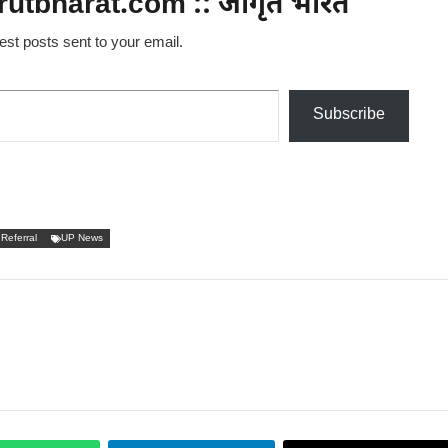
utbharat.com :: जागृत भारत
test posts sent to your email.
Subscribe
Referral
UP News