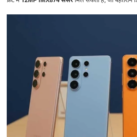
फ्रंट में
12MP IMX874 सेंसर
मिल सकता है, जो बेहतरीन डि