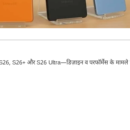
—S26, S26+ और S26 Ultra—डिज़ाइन व परफॉर्मेंस के मामले म