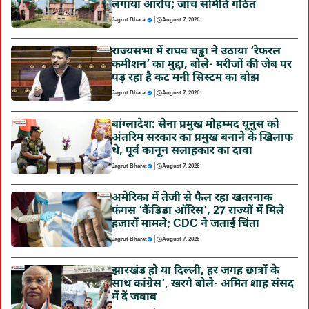
लगाया आरोप; जांच समिति गठित
|
Jagrut Bharat
August 7, 2026
राज्यसभा में राघव चड्ढा ने उठाया ‘रेफरल
कमीशन’ का मुद्दा, बोले- मरीजों की जेब पर
पड़ रहा है कट मनी सिस्टम का बोझ
|
Jagrut Bharat
August 7, 2026
बांग्लादेश: सेना प्रमुख मोहम्मद यूनुस को
अंतरिम सरकार का प्रमुख बनाने के खिलाफ
थे, पूर्व कानून सलाहकार का दावा
|
Jagrut Bharat
August 7, 2026
अमेरिका में तेजी से फैल रहा खतरनाक
फंगस ‘कैंडिडा ऑरिस’, 27 राज्यों में मिले
हजारों मामले; CDC ने जताई चिंता
|
Jagrut Bharat
August 7, 2026
झारखंड हो या दिल्ली, हर जगह छात्रों के
साथ कांग्रेस’, खरगे बोले- अमित शाह संसद
में दें जवाब