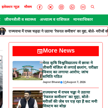
इलेक्शन न्यूज़
मौसम
ट
जीवनशैली व स्वास्थ्य
अध्यात्म व राशिफल
मानवाधिकार
राज्यसभा में राघव चड्ढा ने उठाया ‘रेफरल कमीशन’ का मुद्दा, बोले- मरीजों
More News
मेरठ कृषि विश्वविद्यालय में छात्रा ने
तीसरी मंजिल से लगाई छलांग, परीक्षा
विवाद का लगाया आरोप; जांच
समिति गठित
Jagrut Bharat
|
August 7, 2026
राज्यसभा में राघव चड्ढा ने उठाया
‘रेफरल कमीशन’ का मुद्दा, बोले-
मरीजों की जेब पर पड़ रहा है कट मनी
सिस्टम का बोझ