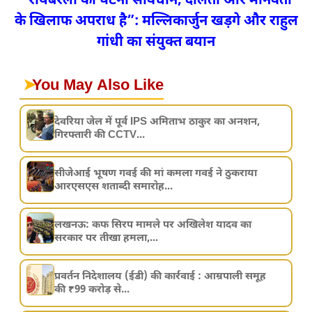
“रायबरेली की घटना संविधान, दलितों और मानवता
के खिलाफ अपराध है”: मल्लिकार्जुन खड़गे और राहुल
गांधी का संयुक्त बयान
➤
You May Also Like
देवरिया जेल में पूर्व IPS अमिताभ ठाकुर का अनशन,
गिरफ्तारी की CCTV...
सीजेआई भूषण गवई की मां कमला गवई ने ठुकराया
आरएसएस शताब्दी समारोह...
लखनऊ: कफ सिरप मामले पर अखिलेश यादव का
सरकार पर तीखा हमला,...
प्रवर्तन निदेशालय (ईडी) की कार्रवाई : आम्रपाली समूह
की ₹99 करोड़ से...