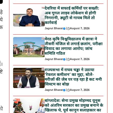
देवरिया में सफाई कर्मियों पर सख्ती:
़े
अब गूगल लाइव लोकेशन से होगी
निगरानी, ड्यूटी से गायब मिले तो
ये
कार्रवाई
धक
Jagrut Bharat
|
August 7, 2026
मेरठ कृषि विश्वविद्यालय में छात्रा ने
तीसरी मंजिल से लगाई छलांग, परीक्षा
विवाद का लगाया आरोप; जांच
समिति गठित
Jagrut Bharat
|
August 7, 2026
ई।
राज्यसभा में राघव चड्ढा ने उठाया
टि
‘रेफरल कमीशन’ का मुद्दा, बोले-
मरीजों की जेब पर पड़ रहा है कट मनी
सिस्टम का बोझ
Jagrut Bharat
|
August 7, 2026
बांग्लादेश: सेना प्रमुख मोहम्मद यूनुस
को अंतरिम सरकार का प्रमुख बनाने के
को
खिलाफ थे, पूर्व कानून सलाहकार का