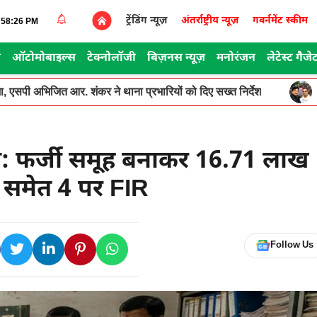
ट्रेंडिंग न्यूज़
अंतर्राष्ट्रीय न्यूज़
गवर्नमेंट स्कीम
8:58:26 PM
स
ऑटोमोबाइल्स
टेक्नोलॉजी
बिज़नस न्यूज़
मनोरंजन
लेटेस्ट गैजे
, एसपी अभिजित आर. शंकर ने थाना प्रभारियों को दिए सख्त निर्देश
ा: फर्जी समूह बनाकर 16.71 लाख
र समेत 4 पर FIR
Follow Us