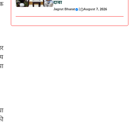
दावा
ंक
Jagrut Bharat
|
August 7, 2026
ार
ीय
या
या
की