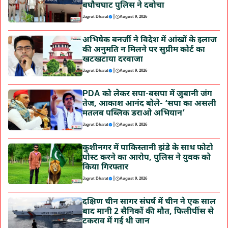
बघौचघाट पुलिस ने दबोचा
|
Jagrut Bharat
August 9, 2026
अभिषेक बनर्जी ने विदेश में आंखों के इलाज
की अनुमति न मिलने पर सुप्रीम कोर्ट का
खटखटाया दरवाजा
|
Jagrut Bharat
August 9, 2026
PDA को लेकर सपा-बसपा में जुबानी जंग
तेज, आकाश आनंद बोले- ‘सपा का असली
मतलब पब्लिक डराओ अभियान’
|
Jagrut Bharat
August 9, 2026
कुशीनगर में पाकिस्तानी झंडे के साथ फोटो
पोस्ट करने का आरोप, पुलिस ने युवक को
किया गिरफ्तार
|
Jagrut Bharat
August 9, 2026
दक्षिण चीन सागर संघर्ष में चीन ने एक साल
बाद मानी 2 सैनिकों की मौत, फिलीपींस से
टकराव में गई थी जान