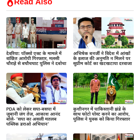
Read Also
देवरिया: पॉक्सो एक्ट के मामले में
अभिषेक बनर्जी ने विदेश में आंखों
वांछित आरोपी गिरफ्तार, मलसी
के इलाज की अनुमति न मिलने पर
चौराहे से बघौचघाट पुलिस ने दबोचा
सुप्रीम कोर्ट का खटखटाया दरवाजा
PDA को लेकर सपा-बसपा में
कुशीनगर में पाकिस्तानी झंडे के
जुबानी जंग तेज, आकाश आनंद
साथ फोटो पोस्ट करने का आरोप,
बोले- ‘सपा का असली मतलब
पुलिस ने युवक को किया गिरफ्तार
पब्लिक डराओ अभियान’