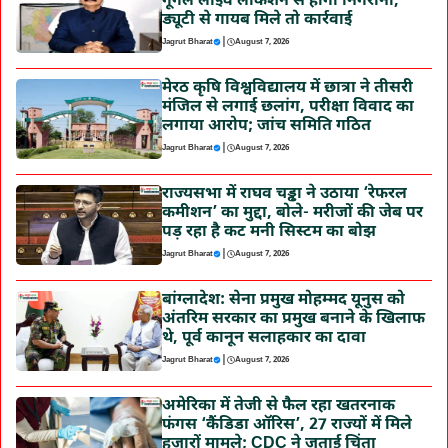
गूगल लाइव लोकेशन से होगी निगरानी,
ड्यूटी से गायब मिले तो कार्रवाई
|
Jagrut Bharat
August 7, 2026
मेरठ कृषि विश्वविद्यालय में छात्रा ने तीसरी
मंजिल से लगाई छलांग, परीक्षा विवाद का
लगाया आरोप; जांच समिति गठित
|
Jagrut Bharat
August 7, 2026
राज्यसभा में राघव चड्ढा ने उठाया ‘रेफरल
कमीशन’ का मुद्दा, बोले- मरीजों की जेब पर
पड़ रहा है कट मनी सिस्टम का बोझ
|
Jagrut Bharat
August 7, 2026
बांग्लादेश: सेना प्रमुख मोहम्मद यूनुस को
अंतरिम सरकार का प्रमुख बनाने के खिलाफ
थे, पूर्व कानून सलाहकार का दावा
|
Jagrut Bharat
August 7, 2026
अमेरिका में तेजी से फैल रहा खतरनाक
फंगस ‘कैंडिडा ऑरिस’, 27 राज्यों में मिले
हजारों मामले; CDC ने जताई चिंता