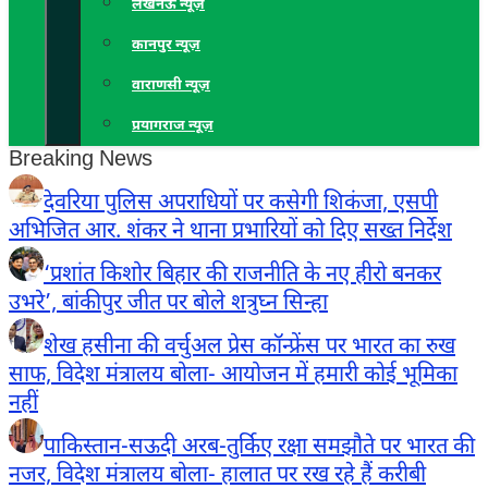
लखनऊ न्यूज़
कानपुर न्यूज़
वाराणसी न्यूज़
प्रयागराज न्यूज़
Breaking News
देवरिया पुलिस अपराधियों पर कसेगी शिकंजा, एसपी
अभिजित आर. शंकर ने थाना प्रभारियों को दिए सख्त निर्देश
‘प्रशांत किशोर बिहार की राजनीति के नए हीरो बनकर
उभरे’, बांकीपुर जीत पर बोले शत्रुघ्न सिन्हा
शेख हसीना की वर्चुअल प्रेस कॉन्फ्रेंस पर भारत का रुख
साफ, विदेश मंत्रालय बोला- आयोजन में हमारी कोई भूमिका
नहीं
पाकिस्तान-सऊदी अरब-तुर्किए रक्षा समझौते पर भारत की
नजर, विदेश मंत्रालय बोला- हालात पर रख रहे हैं करीबी