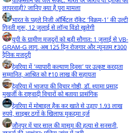
पाकिस्तान का जल संकट: भारत पर आरोप या दशकों की
लापरवाही? जानिए क्या है पूरा मामला
भारत के पहले निजी ऑर्बिटल रॉकेट ‘विक्रम-1’ की उल्टी
गिनती शुरू, 12 जुलाई से लॉन्च विंडो खुलेगी
यूपी के ग्रामीण मजदूरों को बड़ी सौगात: 1 जुलाई से VB-
GRAM-G लागू, अब 125 दिन रोजगार और न्यूनतम ₹300
दैनिक मजदूरी
देवरिया में ‘व्यापारी कल्याण दिवस’ पर उत्कृष्ट करदाता
सम्मानित, आश्रित को ₹10 लाख की सहायता
देवरिया में भाजपा की विचार गोष्ठी, डॉ. श्यामा प्रसाद
मुखर्जी के राष्ट्रवादी विचारों को बताया प्रासंगिक
देवरिया में मोबाइल हैक कर खाते से उड़ाए 1.93 लाख
रुपये, साइबर ठगों के खिलाफ मुकदमा दर्ज
जौनपुर में चार साल की मासूम की हत्या से सनसनी,