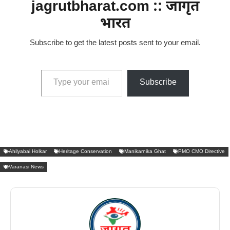
jagrutbharat.com :: जागृत
भारत
Subscribe to get the latest posts sent to your email.
Type your email…
Subscribe
Ahilyabai Holkar
Heritage Conservation
Manikarnika Ghat
PMO CMO Directive
Varanasi News