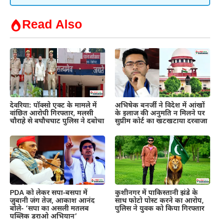
Read Also
देवरिया: पॉक्सो एक्ट के मामले में
अभिषेक बनर्जी ने विदेश में आंखों
वांछित आरोपी गिरफ्तार, मलसी
के इलाज की अनुमति न मिलने पर
चौराहे से बघौचघाट पुलिस ने दबोचा
सुप्रीम कोर्ट का खटखटाया दरवाजा
PDA को लेकर सपा-बसपा में
कुशीनगर में पाकिस्तानी झंडे के
जुबानी जंग तेज, आकाश आनंद
साथ फोटो पोस्ट करने का आरोप,
बोले- ‘सपा का असली मतलब
पुलिस ने युवक को किया गिरफ्तार
पब्लिक डराओ अभियान’