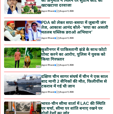
की अनुमति न मिलने पर सुप्रीम कोर्ट का
खटखटाया दरवाजा
|
Jagrut Bharat
August 9, 2026
PDA को लेकर सपा-बसपा में जुबानी जंग
तेज, आकाश आनंद बोले- ‘सपा का असली
मतलब पब्लिक डराओ अभियान’
|
Jagrut Bharat
August 9, 2026
कुशीनगर में पाकिस्तानी झंडे के साथ फोटो
पोस्ट करने का आरोप, पुलिस ने युवक को
किया गिरफ्तार
|
Jagrut Bharat
August 9, 2026
दक्षिण चीन सागर संघर्ष में चीन ने एक साल
बाद मानी 2 सैनिकों की मौत, फिलीपींस से
टकराव में गई थी जान
|
Jagrut Bharat
August 9, 2026
भारत-चीन सीमा वार्ता में LAC की स्थिति
पर चर्चा, सीमा पर शांति बनाए रखने पर
दोनों देशों का जोर