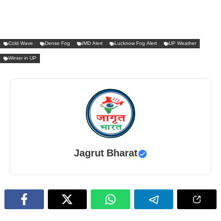
Cold Wave
Dense Fog
IMD Alert
Lucknow Fog Alert
UP Weather
Winter in UP
Jagrut Bharat