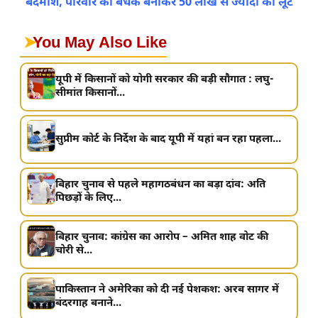
बदमाश, परिवार को बंधक बनाकर 50 लाख से ज्यादा की लूट
➤
You May Also Like
यूपी में किसानों को योगी सरकार की बड़ी सौगात : लघु-
सीमांत किसानों...
सुप्रीम कोर्ट के निर्देश के बाद यूपी में यहां बन रहा पहला...
बिहार चुनाव से पहले महागठबंधन का बड़ा दांव: अति
पिछड़ों के लिए...
बिहार चुनाव: कांग्रेस का आरोप – अमित शाह वोट की
चोरी से...
पाकिस्तान ने अमेरिका को दी नई पेशकश: अरब सागर में
बंदरगाह बनाने...