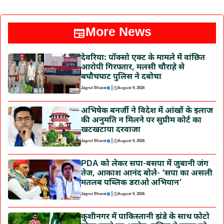
More News
देवरिया: पॉक्सो एक्ट के मामले में वांछित
आरोपी गिरफ्तार, मलसी चौराहे से
बघौचघाट पुलिस ने दबोचा
|
Jagrut Bharat
August 9, 2026
अभिषेक बनर्जी ने विदेश में आंखों के इलाज
की अनुमति न मिलने पर सुप्रीम कोर्ट का
खटखटाया दरवाजा
|
Jagrut Bharat
August 9, 2026
PDA को लेकर सपा-बसपा में जुबानी जंग
तेज, आकाश आनंद बोले- ‘सपा का असली
मतलब पब्लिक डराओ अभियान’
|
Jagrut Bharat
August 9, 2026
कुशीनगर में पाकिस्तानी झंडे के साथ फोटो