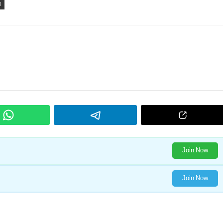
त
Join Now
Join Now