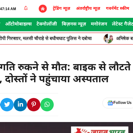
ट्रेंडिंग न्यूज़
अंतर्राष्ट्रीय न्यूज़
गवर्नमेंट स्कीम
2:47:14 AM
स
ऑटोमोबाइल्स
टेक्नोलॉजी
बिज़नस न्यूज़
मनोरंजन
लेटेस्ट गैजे
 आरोपी गिरफ्तार, मलसी चौराहे से बघौचघाट पुलिस ने दबोचा
अभिषेक बन
ृदयगति रुकने से मौत: बाइक से लौटते
स्तों ने पहुंचाया अस्पताल
Follow Us